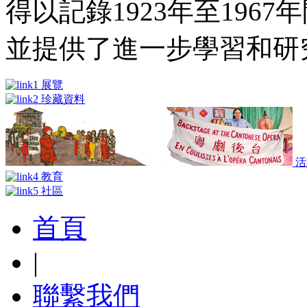
得以記錄1923年至196
並提供了進一步學習和研
展覽
珍藏資料
活
教育
社區
首頁
|
聯繫我們